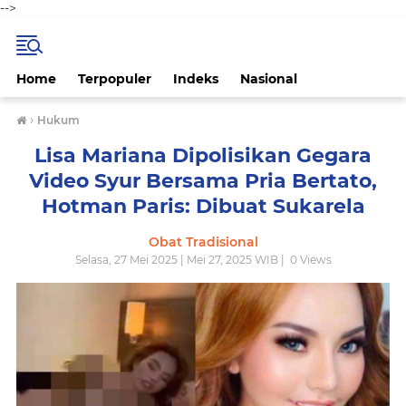
-->
Home
Terpopuler
Indeks
Nasional
›
Hukum
Lisa Mariana Dipolisikan Gegara
Video Syur Bersama Pria Bertato,
Hotman Paris: Dibuat Sukarela
Obat Tradisional
Selasa, 27 Mei 2025 | Mei 27, 2025 WIB |
0
Views