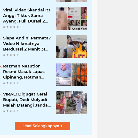
Blunder Masih Misteri!
Viral, Video Skandal Its
Anggi Tiktok Sama
Ayang, Full Durasi 2
Menit 47 Detik
Siapa Andini Permata?
Video Nikmatnya
Berdurasi 2 Menit 31
Detik Bareng Adiknya
Viral di Medsos
Razman Nasution
Resmi Masuk Lapas
Cipinang, Hotman
Paris Beri Pesan
Menohok
VIRAL! Digugat Cerai
Bupati, Dedi Mulyadi
Malah Datangi Janda
Sambil Panggul Beras
Lihat Selengkapnya