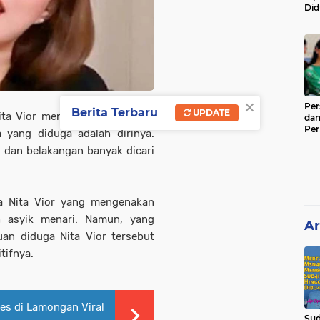
Did
Sad
Kja
×
Per
Berita Terbaru
UPDATE
Nita Vior menggemparkan jagat
dan
Per
 yang diduga adalah dirinya.
Bat
al dan belakangan banyak dicari
Pen
a Nita Vior yang mengenakan
h asyik menari. Namun, yang
Ar
an diduga Nita Vior tersebut
tifnya.
es di Lamongan Viral
Sud