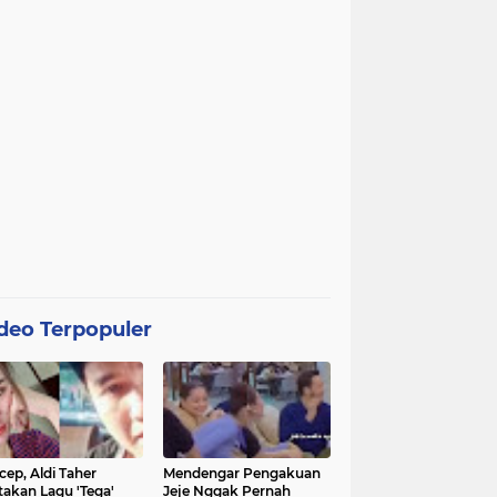
deo Terpopuler
cep, Aldi Taher
Mendengar Pengakuan
takan Lagu 'Tega'
Jeje Nggak Pernah