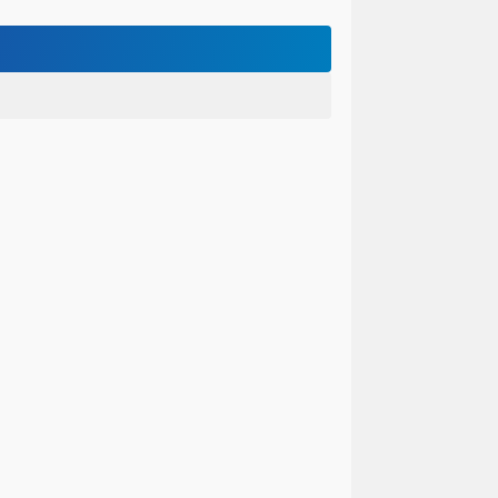
Hotman Paris Minta Pejabat Komnas Perempuan Dipecat Gegara Sebut Kasus YTR Bukan Penyiksaan
nnara Terjebak Dalam Pusaran Poligami
Viral Video Tobrut Nurma HMT Durasi 7 Menit, Link Video Andi Permata dan Izza Blunder Masih Misteri!
VIRAL! Demi Rp 127 Juta, Nurma HMT Nekat Buka Baju di Video Tobrut 7 Menit!