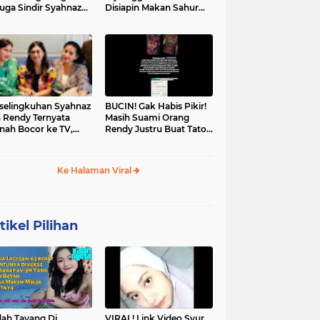
uga Sindir Syahnaz
Disiapin Makan Sahur
iqah dan Rendy
Syahnaz, Raffi Ahmad
ernett
Murka!
selingkuhan Syahnaz
BUCIN! Gak Habis Pikir!
 Rendy Ternyata
Masih Suami Orang
nah Bocor ke TV,
Rendy Justru Buat Tato
al Siar karena
Wajah Syahnaz Sadiqah
garuh Sosok Ini
di Badannya
Ke Halaman Viral
tikel Pilihan
ah Tayang Di
VIRAL! Link Video Syur