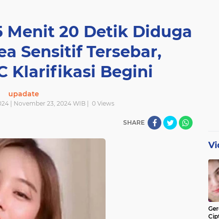
15 Menit 20 Detik Diduga
a Sensitif Tersebar,
 Klarifikasi Begini
upadate
024 | November 23, 2024 WIB |
0
Views
SHARE
Vi
Ger
Cip