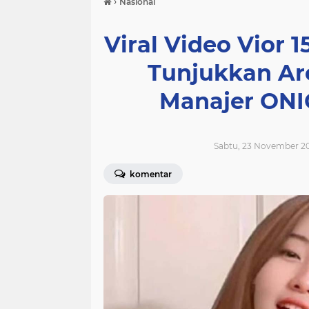
›
Nasional
Viral Video Vior 
Tunjukkan Are
Manajer ONIC
Sabtu, 23 November 2
komentar