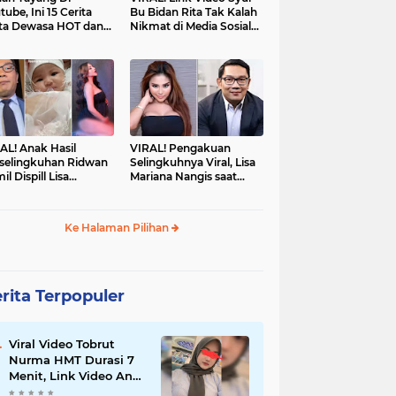
tube, Ini 15 Cerita
Bu Bidan Rita Tak Kalah
ta Dewasa HOT dan
Nikmat di Media Sosial
mat Tahun 2025
dengan Bu 'Guru' Salsa
AL! Anak Hasil
VIRAL! Pengakuan
selingkuhan Ridwan
Selingkuhnya Viral, Lisa
il Dispill Lisa
Mariana Nangis saat
iana, Netizen: Mirip
Dihubungi Orang
get Bapaknya!
Suruhan Ridwan Kamil
Ke Halaman Pilihan
rita Terpopuler
Viral Video Tobrut
Nurma HMT Durasi 7
Menit, Link Video Andi
Permata dan Izza