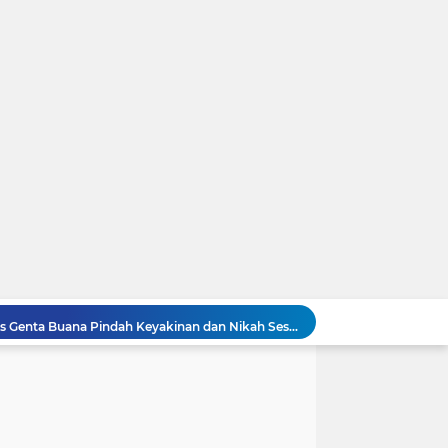
Heboh! Riri Febriana Artis Genta Buana Pindah Keyakinan dan Nikah Sesama Jenis
HEBOH! Video Viral Enak 7 Menit Gegerkan Publik, Nurma HMT Akhirnya Buka Suara
Video Asli Andini Permata Yang Viral Dan Gegerkan Jagat Maya. C0Lm3k Liar Dua Jari
ar Membara Bergetar, Ini Linknya
Razman Nasution Resmi Masuk Lapas Cipinang, Hotman Paris Beri Pesan Menohok
Siapa Andini Permata? Video Nikmatnya Berdurasi 2 Menit 31 Detik Bareng Adiknya Viral di Medsos