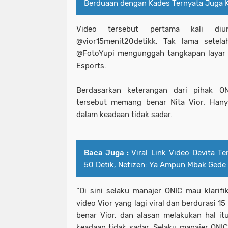
Berduaan dengan Kades Ternyata Juga 
Video tersebut pertama kali di
@vior15menit20detikk. Tak lama setela
@FotoYupi mengunggah tangkapan layar be
Esports.
Berdasarkan keterangan dari pihak O
tersebut memang benar Nita Vior. Hanya
dalam keadaan tidak sadar.
Baca Juga :
Viral Link Video Devita T
50 Detik, Netizen: Ya Ampun Mbak Gede
“Di sini selaku manajer ONIC mau klarifi
video Vior yang lagi viral dan berdurasi 
benar Vior, dan alasan melakukan hal i
keadaan tidak sadar. Selaku manajer ONI