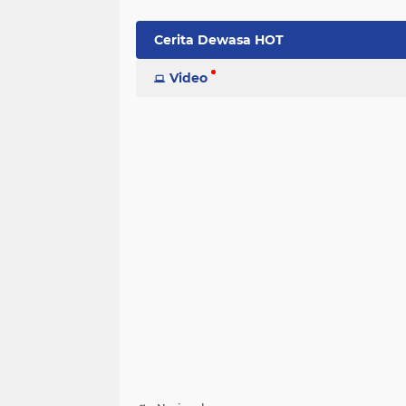
Cerita Dewasa HOT
Indeks
Video