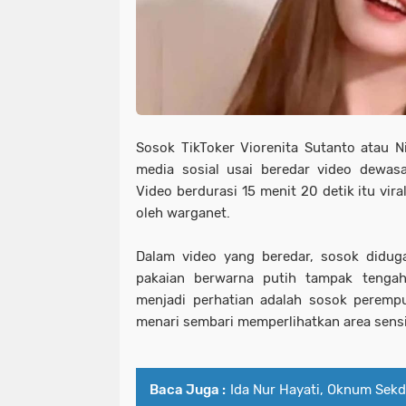
Sosok TikToker Viorenita Sutanto atau 
media sosial usai beredar video dewasa
Video berdurasi 15 menit 20 detik itu vir
oleh warganet.
Dalam video yang beredar, sosok didug
pakaian berwarna putih tampak tenga
menjadi perhatian adalah sosok perempu
menari sembari memperlihatkan area sensi
Baca Juga :
Ida Nur Hayati, Oknum Sekd