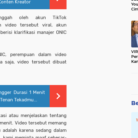
Konten Kreator
You
Cin
Nik
unggah oleh akun TikTok
h video tersebut viral, akun
risi klarifikasi manajer ONIC
VIR
NIC, perempuan dalam video
Per
Kam
 saja, video tersebut dibuat
Mar
Ban
engger Durasi 1 Menit
 Tenan Tekadmu...
Be
kasi atau menjelaskan tentang
15 menit. Video tersebut memang
tu adalah karena sedang dalam
C, kami meminta maaf sebesar-